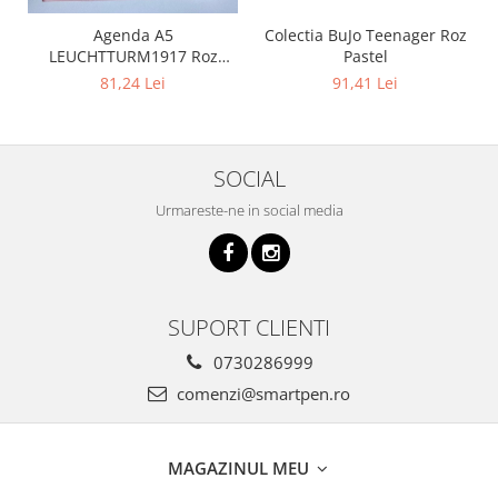
Colectia BuJo Teenager Roz
Agenda A5
Pastel
LEUCHTTURM1917 Roz
Pastel coperti flexibile
91,41 Lei
81,24 Lei
SOCIAL
Urmareste-ne in social media
SUPORT CLIENTI
0730286999
comenzi@smartpen.ro
MAGAZINUL MEU