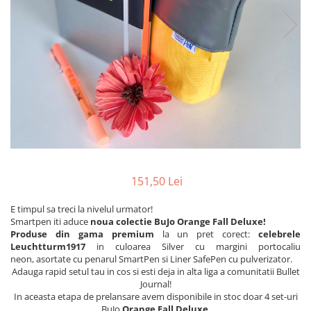
151,50 Lei
E timpul sa treci la nivelul urmator!
Smartpen iti aduce
noua colectie BuJo Orange Fall Deluxe!
Produse din
gama premium
la un pret corect:
celebrele
Leuchtturm1917
in culoarea Silver cu margini portocaliu
neon, asortate cu penarul SmartPen si Liner SafePen cu pulverizator.
Adauga rapid setul tau in cos si esti deja in alta liga a comunitatii Bullet
Journal!
In aceasta etapa de prelansare avem disponibile in stoc doar 4 set-uri
BuJo
Orange Fall Deluxe
.