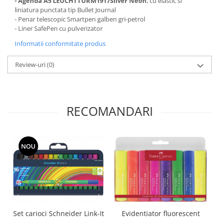
- Agenda A5 LEUCHTTURM1917Silver Neon
, cu elastic si
liniatura punctata tip Bullet Journal
- Penar telescopic Smartpen galben gri-petrol
- Liner SafePen cu pulverizator
Informatii conformitate produs
Review-uri
(0)
RECOMANDARI
NOU
Evidentiator fluorescent
Set carioci Schneider Link-It