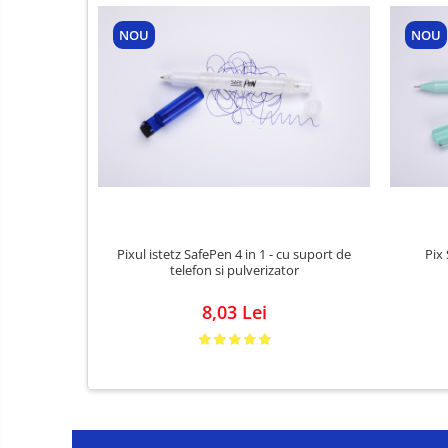
NOU
NOU
Pixul istetz SafePen 4 in 1 - cu suport de
Pix 
telefon si pulverizator
8,03 Lei