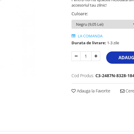
accesoriul tau zilnic!
Culoare
:
LA COMANDA
Durata de livrare:
1-3 zile
ADAUG
Cod Produs:
C3-2487N-8328-18
Adauga la Favorite
Cere 