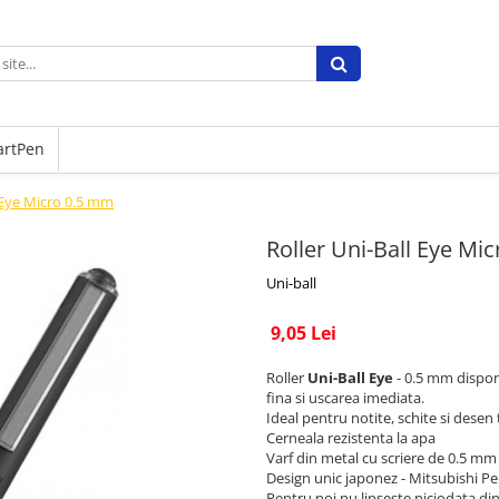
artPen
l Eye Micro 0.5 mm
Roller Uni-Ball Eye Mi
Uni-ball
9,05 Lei
Roller
Uni-Ball Eye
- 0.5 mm disponi
fina si uscarea imediata.
Ideal pentru notite, schite si desen
Cerneala rezistenta la apa
Varf din metal cu scriere de 0.5 mm
Design unic japonez - Mitsubishi P
Pentru noi nu lipseste niciodata di