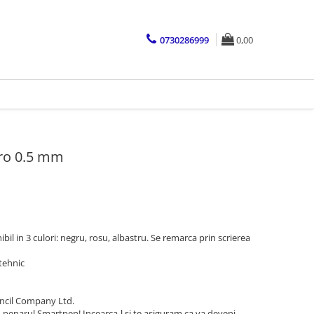
0730286999
0,00
cro 0.5 mm
bil in 3 culori: negru, rosu, albastru. Se remarca prin scrierea
 tehnic
encil Company Ltd.
n penarul Smartpen! Incearca-l
si te asiguram ca va deveni