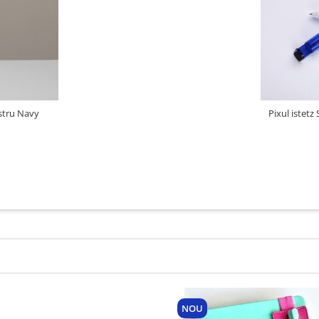
stru Navy
Pixul istetz
NOU