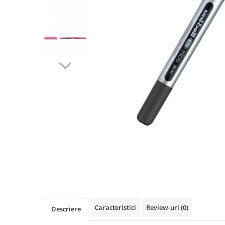
Penare SmartPen telescopice
Colectii BuJo
Agende punctate
Caiete liniatura punctata
Caiete studentesti
Carioci
Caracteristici
Review-uri
(0)
Descriere