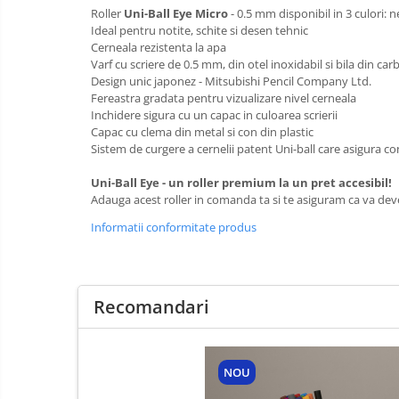
Roller
Uni-Ball Eye Micro
- 0.5 mm disponibil in 3 culori: 
Ideal pentru notite, schite si desen tehnic
Cerneala rezistenta la apa
Varf cu scriere de 0.5 mm, din otel inoxidabil si bila din car
Design unic japonez - Mitsubishi Pencil Company Ltd.
Fereastra gradata pentru vizualizare nivel cerneala
Inchidere sigura cu un capac in culoarea scrierii
Capac cu clema din metal si con din plastic
Sistem de curgere a cernelii patent Uni-ball care asigura co
Uni-Ball Eye - un roller premium la un pret accesibil!
Adauga acest roller in comanda ta si te asiguram ca va deven
Informatii conformitate produs
Recomandari
NOU