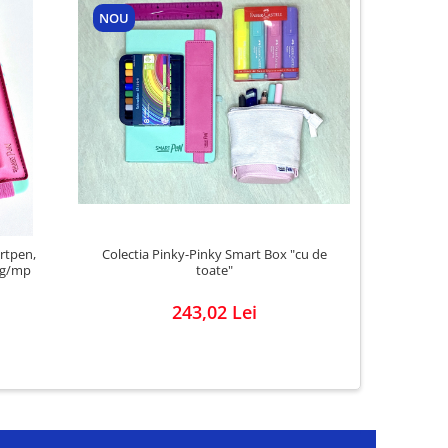
NOU
rtpen,
Colectia Pinky-Pinky Smart Box "cu de
0 g/mp
toate"
243,02 Lei