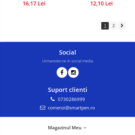
12,10 Lei
16,17 Lei
1
2
Social
Urmareste-ne in social media
Suport clienti
0730286999
comenzi@smartpen.ro
Magazinul Meu