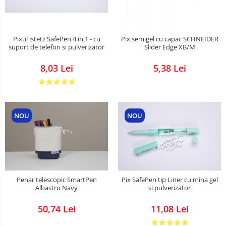
Pixul istetz SafePen 4 in 1 - cu
Pix semigel cu capac SCHNEIDER
suport de telefon si pulverizator
Slider Edge XB/M
8,03 Lei
5,38 Lei
NOU
NOU
Penar telescopic SmartPen
Pix SafePen tip Liner cu mina gel
Albastru Navy
si pulverizator
50,74 Lei
11,08 Lei