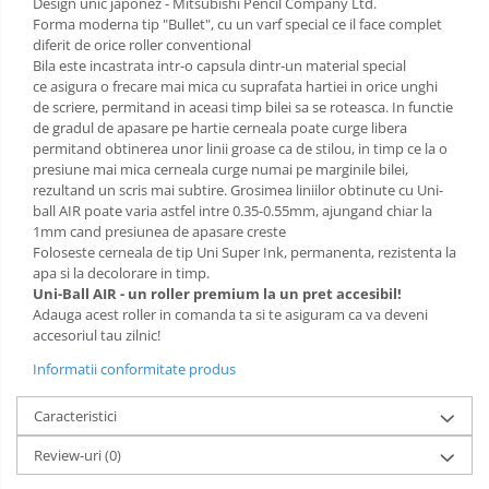
Design unic japonez - Mitsubishi Pencil Company Ltd.
Forma moderna tip "Bullet", cu un varf special ce il face complet
diferit de orice roller conventional
Bila este incastrata intr-o capsula dintr-un material special
ce asigura o frecare mai mica cu suprafata hartiei in orice unghi
de scriere, permitand in aceasi timp bilei sa se roteasca. In functie
de gradul de apasare pe hartie cerneala poate curge libera
permitand obtinerea unor linii groase ca de stilou, in timp ce la o
presiune mai mica cerneala curge numai pe marginile bilei,
rezultand un scris mai subtire. Grosimea liniilor obtinute cu Uni-
ball AIR poate varia astfel intre 0.35-0.55mm, ajungand chiar la
1mm cand presiunea de apasare creste
Foloseste cerneala de tip Uni Super Ink, permanenta, rezistenta la
apa si la decolorare in timp.
Uni-Ball AIR - un roller premium la un pret accesibil!
Adauga acest roller in comanda ta si te asiguram ca va deveni
accesoriul tau zilnic!
Informatii conformitate produs
Caracteristici
Review-uri
(0)