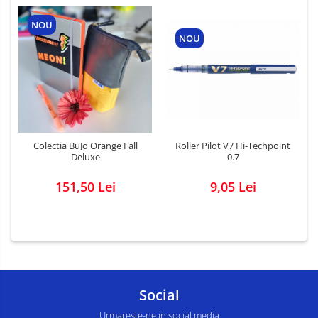
NOU
NOU
Colectia BuJo Orange Fall
Roller Pilot V7 Hi-Techpoint
Deluxe
0.7
151,50 Lei
9,05 Lei
Social
Urmareste-ne in social media