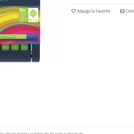
Adauga la Favorite
Cere 
a, ideale pentru combinații de scris și desenat!