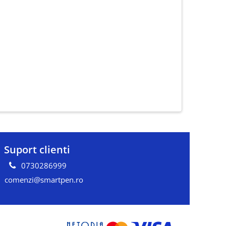
Suport clienti
0730286999
comenzi@smartpen.ro