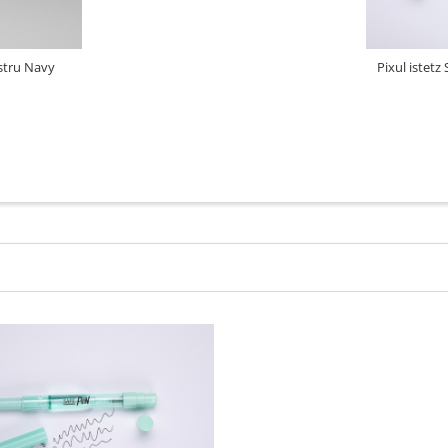
stru Navy
Pixul istetz