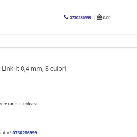
0730286999
0,00
 Link-It 0,4 mm, 8 culori
inere care se cupleaza
ajutor?
0730286999