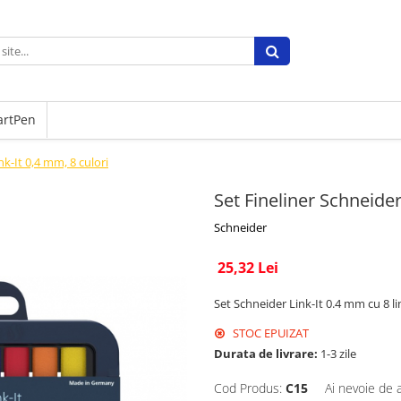
artPen
nk-It 0,4 mm, 8 culori
Set Fineliner Schneider
Schneider
25,32 Lei
Set Schneider Link-It 0.4 mm cu 8 l
STOC EPUIZAT
Durata de livrare:
1-3 zile
Cod Produs:
C15
Ai nevoie de 