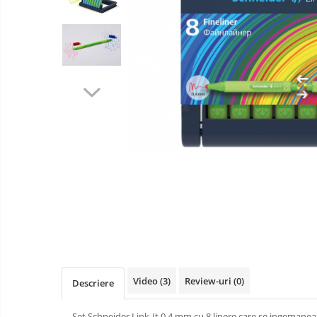
Penare SmartPen telescopice
Colectii BuJo
Agende punctate
Caiete liniatura punctata
Caiete studentesti
Carioci
Video
(3)
Review-uri
(0)
Descriere
Set Schneider Link-It 0.4 mm cu 8 linere care se ingemaneaz