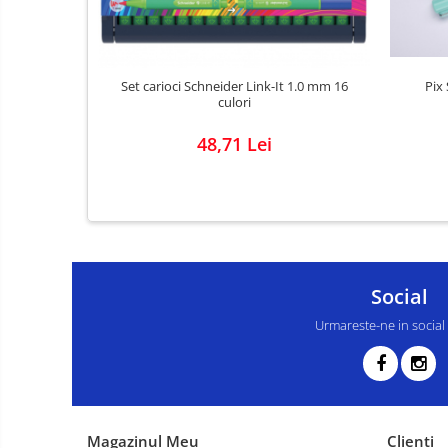
Pix 
Set carioci Schneider Link-It 1.0 mm 16
culori
48,71 Lei
Social
Urmareste-ne in social
Magazinul Meu
Clienti