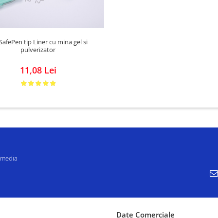
SafePen tip Liner cu mina gel si
pulverizator
11,08 Lei
 media
Date Comerciale