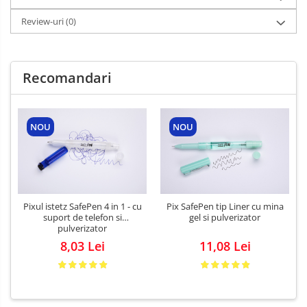
Review-uri
(0)
Recomandari
NOU
NOU
Pixul istetz SafePen 4 in 1 - cu
Pix SafePen tip Liner cu mina
suport de telefon si
gel si pulverizator
pulverizator
8,03 Lei
11,08 Lei