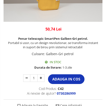
50,74 Lei
Penar telescopic SmartPen Galben-Gri petrol.
Portabil si usor, cu un design revolutionar, se transforma instant
in suport de birou prin sistemul retractabil
Culoare
:
Galben-Gri petrol
IN STOC
Durata de livrare:
1-3 zile
ADAUGA IN COS
Cod Produs:
C42
Ai nevoie de ajutor?
0730286999
Adauga la Favorite
Cere informatii