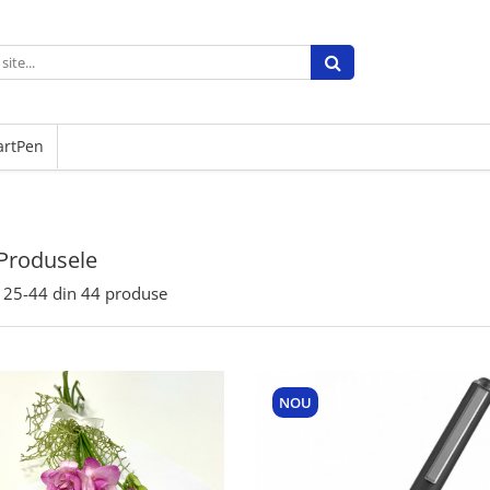
artPen
Produsele
25-
44
din
44
produse
NOU