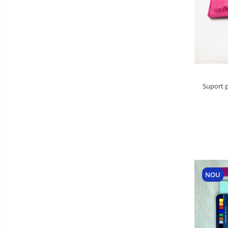
Suport p
NOU