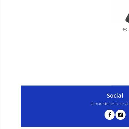
Rol
Social
Urmareste-ne in social