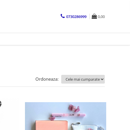
0730286999
0,00
Ordoneaza: