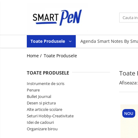
Toate Produsele
Instrumente de scris
Toate Produsele
Agenda Smart Notes By Sm
Penare
Smart Pens
Bullet Journal
Linere
Home /
Toate Produsele
Desen si
Pixuri
pictura
Alte articole
Toate 
Rollere
TOATE PRODUSELE
scolare
Evidentiatoare
Afiseaza:
Instrumente de scris
Seturi Hobby-
Penare
Stilouri
Creativitate
Bullet Journal
Idei de
Carioci
Desen si pictura
cadouri
Alte articole scolare
Markere
NOU
Organizare
Seturi Hobby-Creativitate
Creioane
birou
Idei de cadouri
Organizare birou
Rezerve, mine