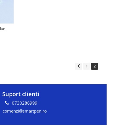
lue
1
2
Suport clienti
0730286999
comenzi@smartpen.ro