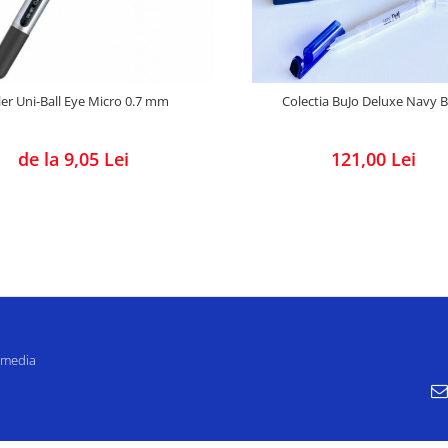
ler Uni-Ball Eye Micro 0.7 mm
Colectia BuJo Deluxe Navy B
de la 9,05 Lei
121,00 Lei
 media