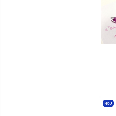
Penare SmartPen telescopice
Colectii BuJo
Agende punctate
Caiete liniatura punctata
Caiete studentesti
Carioci
NOU