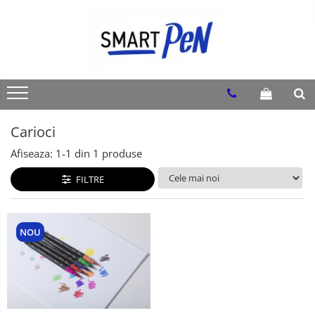
Instrumente de scris
Penare
Bullet Journal
Desen si pictura
Carioci
Smart Pens
Penare SmartPen telescopice
Colectii BuJo
Linere
Agende punctate
Carioci
Pixuri
Caiete liniatura punctata
Afiseaza:
1-
1
din
1
produse
Rollere
Caiete studentesti
FILTRE
Evidentiatoare
Stilouri
NOU
Carioci
Markere
Creioane
Rezerve, mine